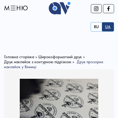
RU
UA
Головна сторінка
»
Широкоформатний друк
»
Друк наклейок з контурною підрізкою
»
Друк прозорих
наклейок у Вінниці