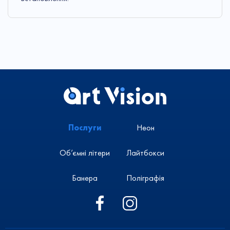
Послуги
Неон
Об’ємні літери
Лайтбокси
Банера
Поліграфія