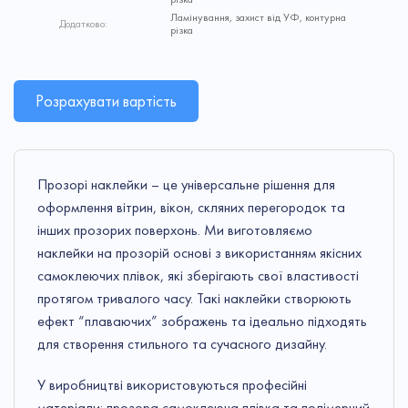
Ламінування, захист від УФ, контурна
Додатково:
різка
Розрахувати вартість
Прозорі наклейки – це універсальне рішення для
оформлення вітрин, вікон, скляних перегородок та
інших прозорих поверхонь. Ми виготовляємо
наклейки на прозорій основі з використанням якісних
самоклеючих плівок, які зберігають свої властивості
протягом тривалого часу. Такі наклейки створюють
ефект “плаваючих” зображень та ідеально підходять
для створення стильного та сучасного дизайну.
У виробництві використовуються професійні
матеріали: прозора самоклеюча плівка та полімерний