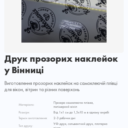
Друк прозорих наклейок
у Вінниці
Виготовлення прозорих наклейок на самоклеючій плівці
для вікон, вітрин та різних поверхонь
Прозора самоклеюча плівка,
Матеріали:
полімерний вініл
Розміри:
Від 1х1 см до 1,5х10 м в одному виробі
Термін виготовлення:
2-3 робочих дні
УФ-друк, сольвентний друк, плотерна
Тип друку:
різка